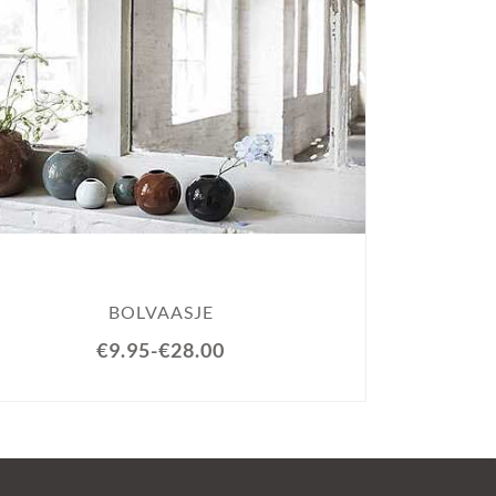
BU
BOLVAASJE
€9.95
-
€28.00