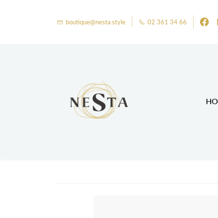
boutique@nesta.style
02 361 34 66
HO