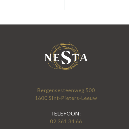
Bergensesteenweg 500
1600 Sint-Pieters-Leeuw
TELEFOON:
02 361 34 66