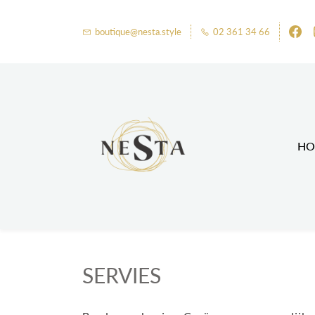
boutique@nesta.style
02 361 34 66
HO
SERVIES