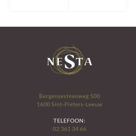
Bergensesteenweg 500
1600 Sint-Pieters-Leeuw
TELEFOON:
02 361 34 66