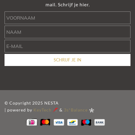
mail. Schrijf je hier.
Voornaam
Naam
e-mail
SCHRIJF JE IN
© Copyright 2025 NESTA
| powered by
KeyTech
&
3s*Balance