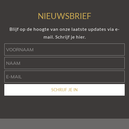
NIEUWSBRIEF
Blijf op de hoogte van onze laatste updates via e-
mail. Schrijf je hier.
Voornaam
Naam
e-mail
SCHRIJF JE IN