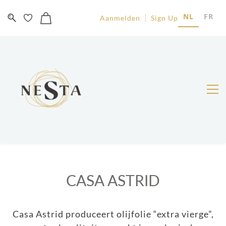
NL
FR
Aanmelden
Sign Up
CASA ASTRID
Casa Astrid produceert olijfolie “extra vierge”,