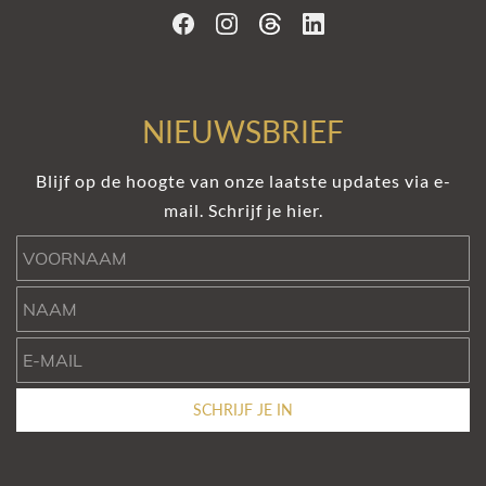
NIEUWSBRIEF
Blijf op de hoogte van onze laatste updates via e-
mail. Schrijf je hier.
Voornaam
Naam
e-mail
SCHRIJF JE IN