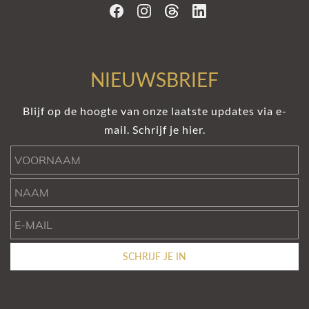
NIEUWSBRIEF
Blijf op de hoogte van onze laatste updates via e-
mail. Schrijf je hier.
Voornaam
Naam
e-mail
SCHRIJF JE IN