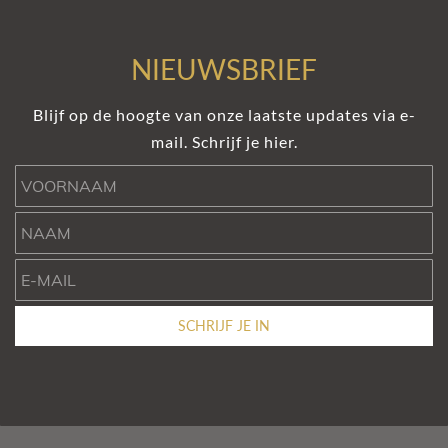
NIEUWSBRIEF
Blijf op de hoogte van onze laatste updates via e-
mail. Schrijf je hier.
Voornaam
Naam
e-mail
SCHRIJF JE IN