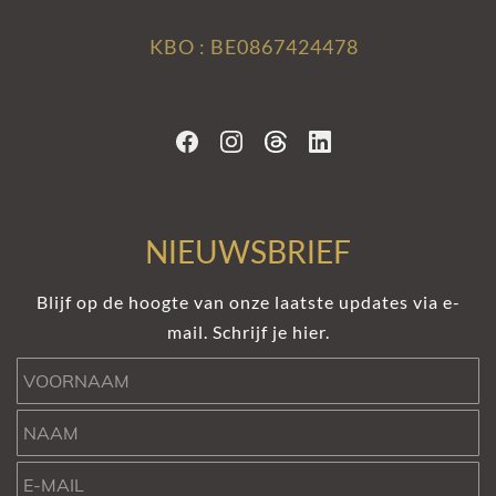
KBO : BE0867424478
NIEUWSBRIEF
Blijf op de hoogte van onze laatste updates via e-
mail. Schrijf je hier.
Voornaam
Naam
e-mail