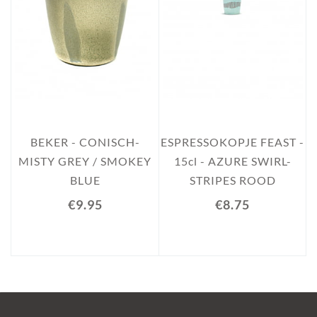
E
BEKER - CONISCH-
ESPRESSOKOPJE FEAST -
1
MISTY GREY / SMOKEY
15cl - AZURE SWIRL-
BLUE
STRIPES ROOD
€9.95
€8.75