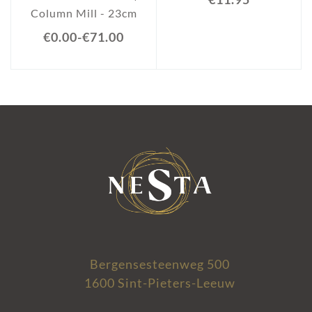
Column Mill - 23cm
€0.00
-
€71.00
Bergensesteenweg 500
1600 Sint-Pieters-Leeuw