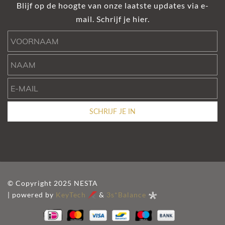
Blijf op de hoogte van onze laatste updates via e-
mail. Schrijf je hier.
Voornaam
Naam
e-mail
SCHRIJF JE IN
© Copyright 2025 NESTA
| powered by
KeyTech
&
3s*Balance