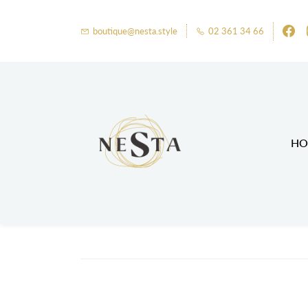
boutique@nesta.style
02 361 34 66
HO