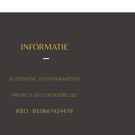
INFORMATIE
ALGEMENE VOORWAARDEN
PRIVACY- EN COOKIEBELEID
KBO : BE0867424478