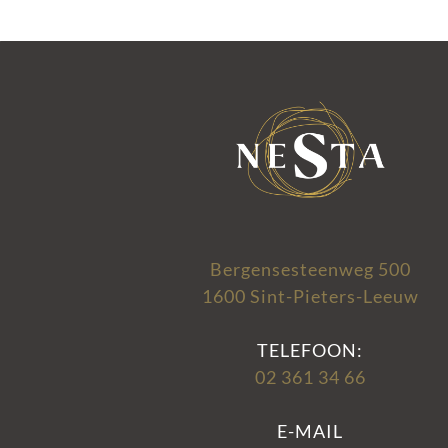
Bergensesteenweg 500
1600 Sint-Pieters-Leeuw
TELEFOON:
02 361 34 66
E-MAIL