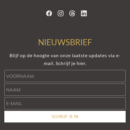
NIEUWSBRIEF
Blijf op de hoogte van onze laatste updates via e-
mail. Schrijf je hier.
Voornaam
Naam
e-mail
SCHRIJF JE IN