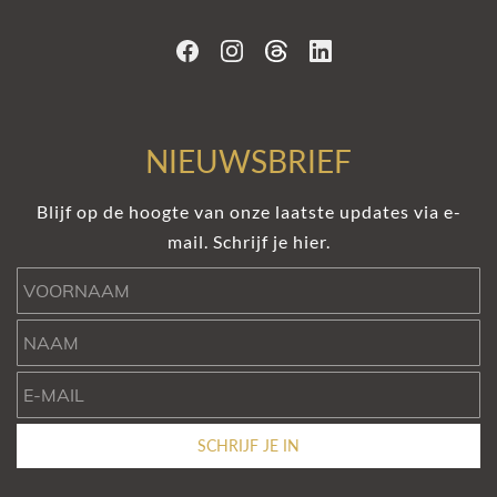
NIEUWSBRIEF
Blijf op de hoogte van onze laatste updates via e-
mail. Schrijf je hier.
Voornaam
Naam
e-mail
SCHRIJF JE IN