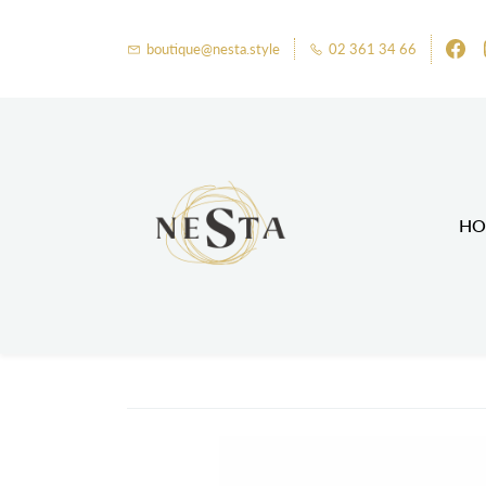
boutique@nesta.style
02 361 34 66
HO