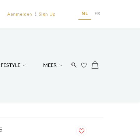
EU
NL
FR
Aanmelden
Sign Up
R
IFESTYLE
MEER
S