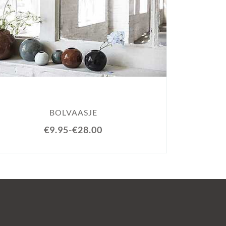
BU
BOLVAASJE
€9.95
-
€28.00