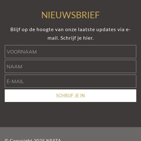
NIEUWSBRIEF
Blijf op de hoogte van onze laatste updates via e-
mail. Schrijf je hier.
Voornaam
Naam
e-mail
SCHRIJF JE IN
© Copyright 2025 NESTA