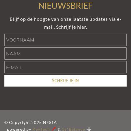
NIEUWSBRIEF
Blijf op de hoogte van onze laatste updates via e-
mail. Schrijf je hier.
Voornaam
Naam
e-mail
SCHRIJF JE IN
© Copyright 2025 NESTA
| powered by
KeyTech
&
3s*Balance