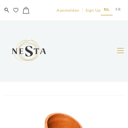
NL
FR
Aanmelden
Sign Up