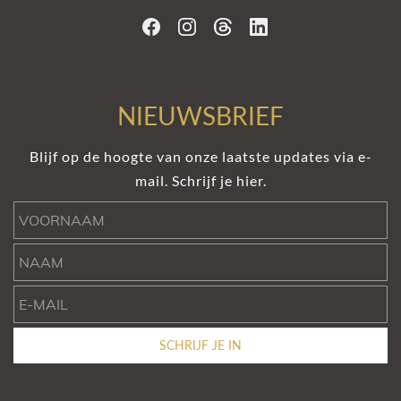
NIEUWSBRIEF
Blijf op de hoogte van onze laatste updates via e-
mail. Schrijf je hier.
Voornaam
Naam
e-mail
SCHRIJF JE IN