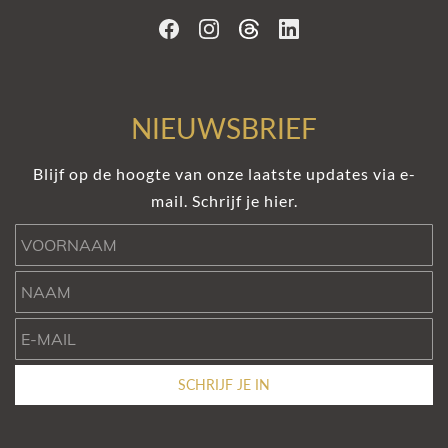
NIEUWSBRIEF
Blijf op de hoogte van onze laatste updates via e-
mail. Schrijf je hier.
Voornaam
Naam
e-mail
SCHRIJF JE IN