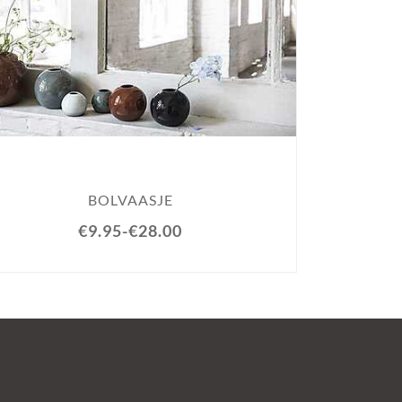
BU
BOLVAASJE
€9.95
-
€28.00