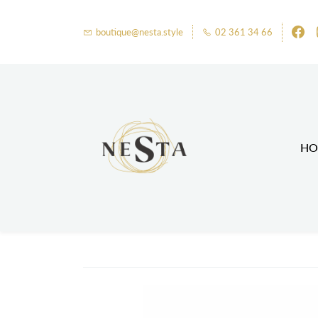
boutique@nesta.style
02 361 34 66
HO