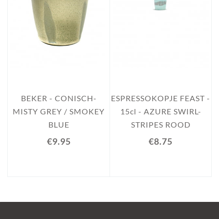
E
BEKER - CONISCH-
ESPRESSOKOPJE FEAST -
1
MISTY GREY / SMOKEY
15cl - AZURE SWIRL-
BLUE
STRIPES ROOD
€9.95
€8.75