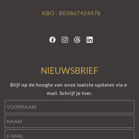
KBO : BE0867424478
NIEUWSBRIEF
Blijf op de hoogte van onze laatste updates via e-
mail. Schrijf je hier.
Voornaam
Naam
e-mail