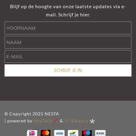
Blijf op de hoogte van onze laatste updates via e-
mail. Schrijf je hier.
Voornaam
Naam
e-mail
SCHRIJF JE IN
© Copyright 2025 NESTA
| powered by
KeyTech
&
3s*Balance