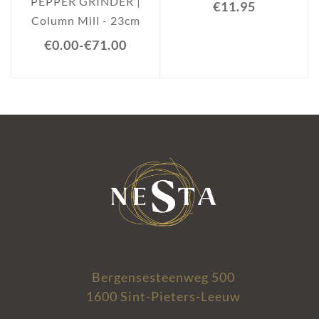
PEPPER GRINDER |
€11.95
Column Mill - 23cm
€0.00
-
€71.00
Bergensesteenweg 500
1600 Sint-Pieters-Leeuw