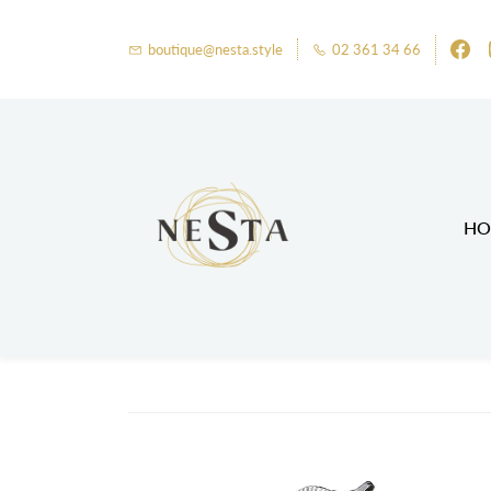
boutique@nesta.style
02 361 34 66
HO