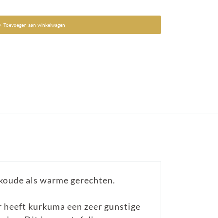
+ Toevoegen aan winkelwagen
 koude als warme gerechten.
r heeft kurkuma een zeer gunstige