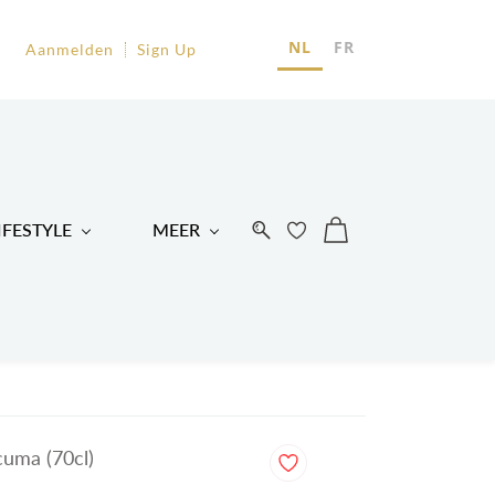
EU
NL
FR
Aanmelden
Sign Up
R
IFESTYLE
MEER
cuma (70cl)