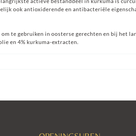
angrijkste actieve bestanddeel in kurkuma is curcum
ijk ook antioxiderende en antibacteriële eigensch
f om te gebruiken in oosterse gerechten en bij het la
olie en 4% kurkuma-extracten.
OPENINGSUREN