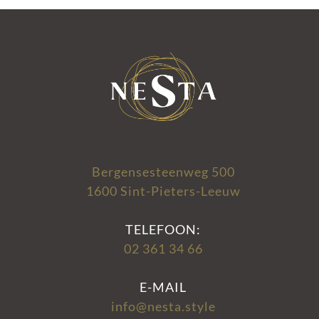
Bergensesteenweg 500
1600 Sint-Pieters-Leeuw
TELEFOON:
02 361 34 66
E-MAIL
info@nesta.style