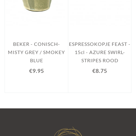
E
BEKER - CONISCH-
ESPRESSOKOPJE FEAST -
1
MISTY GREY / SMOKEY
15cl - AZURE SWIRL-
BLUE
STRIPES ROOD
€9.95
€8.75