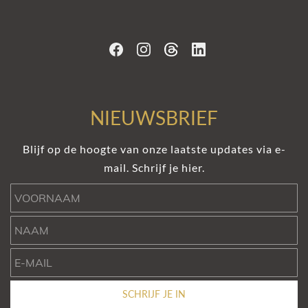
NIEUWSBRIEF
Blijf op de hoogte van onze laatste updates via e-
mail. Schrijf je hier.
Voornaam
Naam
e-mail
SCHRIJF JE IN