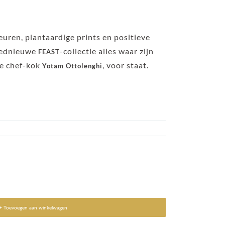
uren, plantaardige prints en positieve
loednieuwe
-collectie alles waar zijn
FEAST
he chef-kok
, voor staat.
Yotam Ottolenghi
+ Toevoegen aan winkelwagen