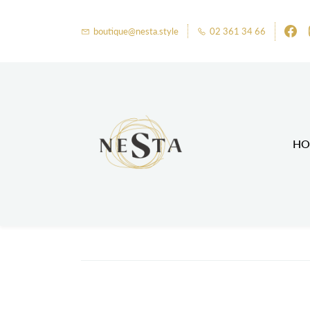
boutique@nesta.style
02 361 34 66
HO