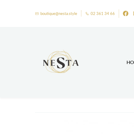
boutique@nesta.style
02 361 34 66
HO