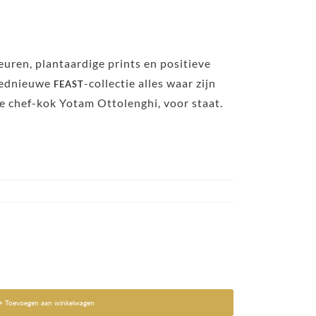
uren, plantaardige prints en positieve
loednieuwe
-collectie alles waar zijn
FEAST
he chef-kok
Yotam Ottolenghi
, voor staat.
+ Toevoegen aan winkelwagen