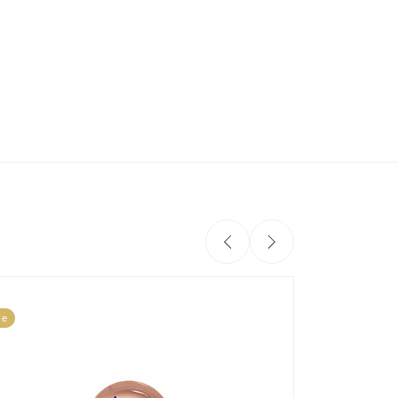
Sale
le