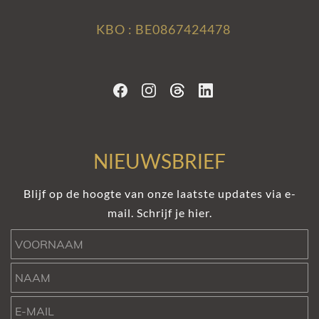
KBO : BE0867424478
NIEUWSBRIEF
Blijf op de hoogte van onze laatste updates via e-
mail. Schrijf je hier.
Voornaam
Naam
e-mail