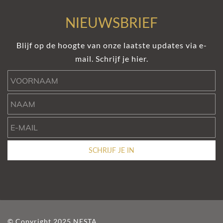
NIEUWSBRIEF
Blijf op de hoogte van onze laatste updates via e-
mail. Schrijf je hier.
Voornaam
Naam
e-mail
SCHRIJF JE IN
© Copyright 2025 NESTA