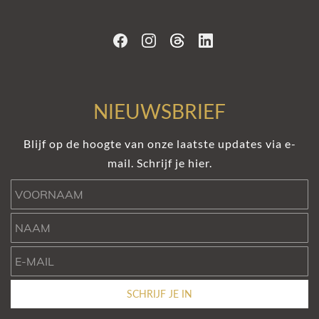
NIEUWSBRIEF
Blijf op de hoogte van onze laatste updates via e-
mail. Schrijf je hier.
Voornaam
Naam
e-mail
SCHRIJF JE IN