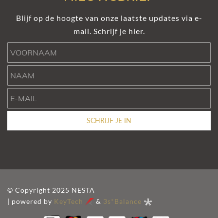
Blijf op de hoogte van onze laatste updates via e-
mail. Schrijf je hier.
Voornaam
Naam
e-mail
SCHRIJF JE IN
© Copyright 2025 NESTA
| powered by
KeyTech
&
3s*Balance