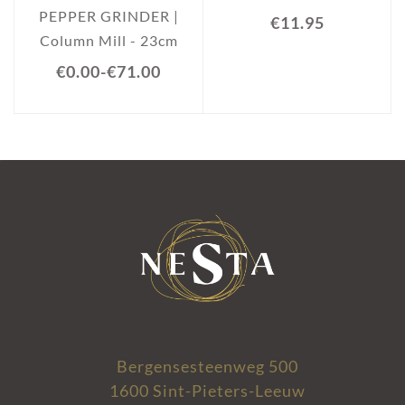
PEPPER GRINDER |
€11.95
Column Mill - 23cm
€0.00
-
€71.00
Bergensesteenweg 500
1600 Sint-Pieters-Leeuw