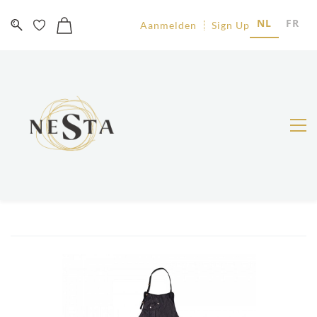
NL
FR
Aanmelden
Sign Up