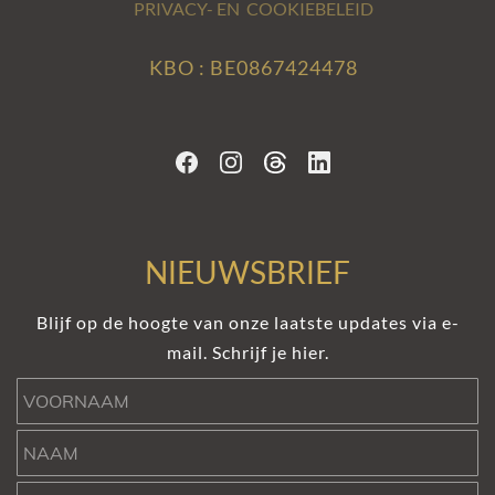
PRIVACY- EN COOKIEBELEID
KBO : BE0867424478
NIEUWSBRIEF
Blijf op de hoogte van onze laatste updates via e-
mail. Schrijf je hier.
Voornaam
Naam
e-mail