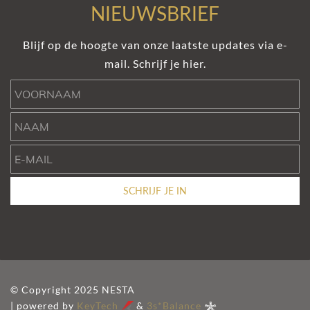
NIEUWSBRIEF
Blijf op de hoogte van onze laatste updates via e-
mail. Schrijf je hier.
Voornaam
Naam
e-mail
SCHRIJF JE IN
© Copyright 2025 NESTA
| powered by
KeyTech
&
3s*Balance