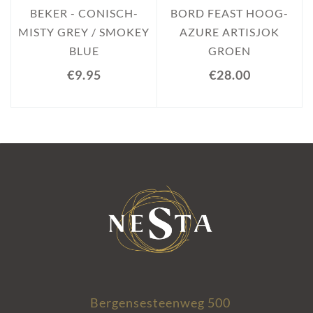
BEKER - CONISCH-
BORD FEAST HOOG-
MISTY GREY / SMOKEY
AZURE ARTISJOK
BLUE
GROEN
€9.95
€28.00
Bergensesteenweg 500