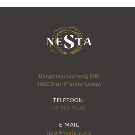
Bergensesteenweg 500
1600 Sint-Pieters-Leeuw
TELEFOON:
02 361 34 66
E-MAIL
info@nesta.style