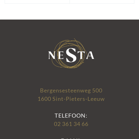
Bergensesteenweg 500
1600 Sint-Pieters-Leeuw
TELEFOON:
02 361 34 66