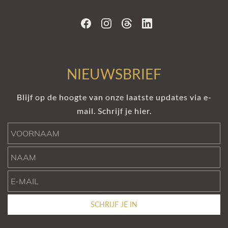
NIEUWSBRIEF
Blijf op de hoogte van onze laatste updates via e-
mail. Schrijf je hier.
Voornaam
Naam
e-mail
SCHRIJF JE IN