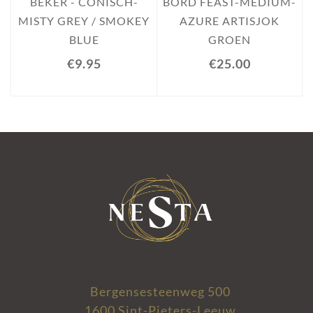
BEKER - CONISCH-
BORD FEAST-MEDIUM-
MISTY GREY / SMOKEY
AZURE ARTISJOK
BLUE
GROEN
€9.95
€25.00
Bergensesteenweg 500
1600 Sint-Pieters-Leeuw