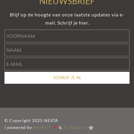
NIEUWSBRIEF
Blijf op de hoogte van onze laatste updates via e-
mail. Schrijf je hier.
Voornaam
Naam
e-mail
SCHRIJF JE IN
© Copyright 2025 NESTA
| powered by
KeyTech
&
3s*Balance