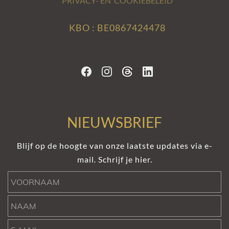
PRIVACY- EN COOKIEBELEID
KBO : BE0867424478
NIEUWSBRIEF
Blijf op de hoogte van onze laatste updates via e-
mail. Schrijf je hier.
Voornaam
Naam
e-mail