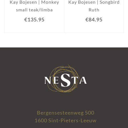
Kay Bojesen | Monkey
Kay Bojesen | Songbird
small teak/limba
Ruth
€135.95
€84.95
Bergensesteenweg 500
1600 Sint-Pieters-Leeuw