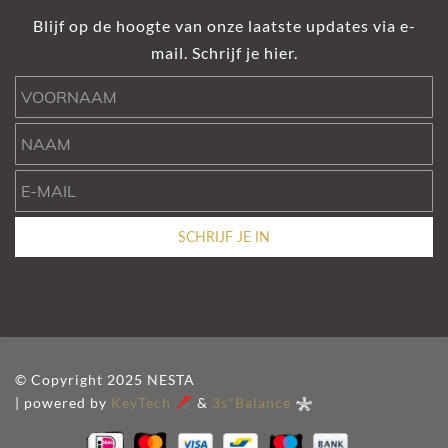
Blijf op de hoogte van onze laatste updates via e-
mail. Schrijf je hier.
Voornaam
Naam
e-mail
SCHRIJF JE IN
© Copyright 2025 NESTA
| powered by
KeyTech
&
3s*Balance