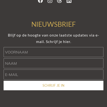
NIEUWSBRIEF
Blijf op de hoogte van onze laatste updates via e-
mail. Schrijf je hier.
Voornaam
Naam
e-mail
SCHRIJF JE IN