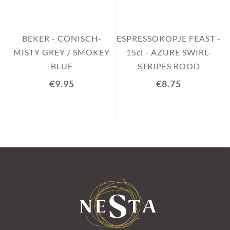
E
BEKER - CONISCH-
ESPRESSOKOPJE FEAST -
1
MISTY GREY / SMOKEY
15cl - AZURE SWIRL-
BLUE
STRIPES ROOD
€9.95
€8.75