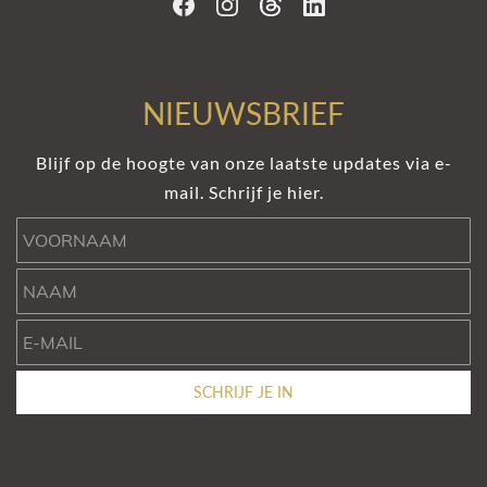
NIEUWSBRIEF
Blijf op de hoogte van onze laatste updates via e-
mail. Schrijf je hier.
Voornaam
Naam
e-mail
SCHRIJF JE IN