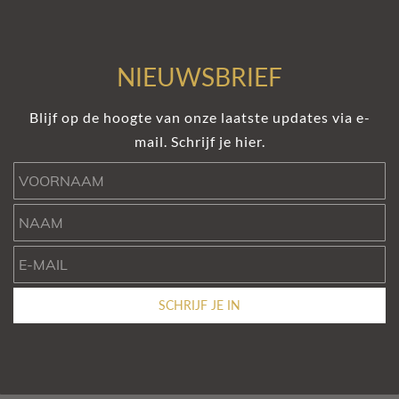
NIEUWSBRIEF
Blijf op de hoogte van onze laatste updates via e-
mail. Schrijf je hier.
Voornaam
Naam
e-mail
SCHRIJF JE IN