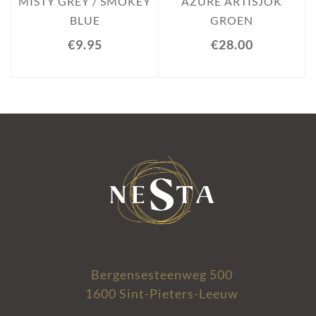
MISTY GREY / SMOKEY
AZURE ARTISJOK
BLUE
GROEN
€9.95
€28.00
Bergensesteenweg 500
1600 Sint-Pieters-Leeuw