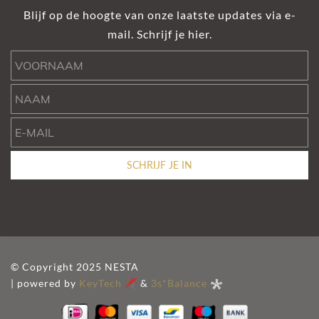
Blijf op de hoogte van onze laatste updates via e-
mail. Schrijf je hier.
Voornaam
Naam
e-mail
SCHRIJF JE IN
© Copyright 2025 NESTA
| powered by
KeyTech
&
3s*Balance