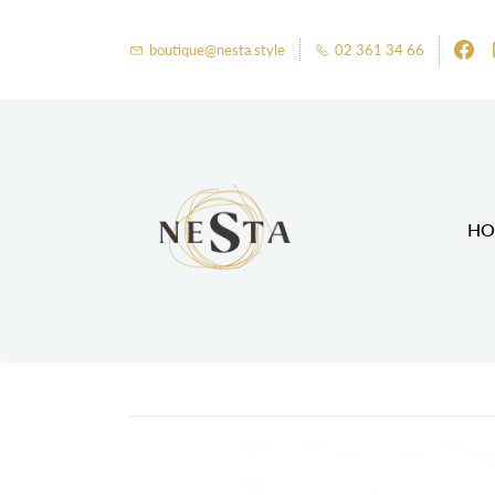
boutique@nesta.style
02 361 34 66
HO