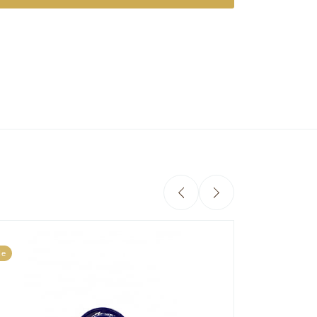
Sale
le