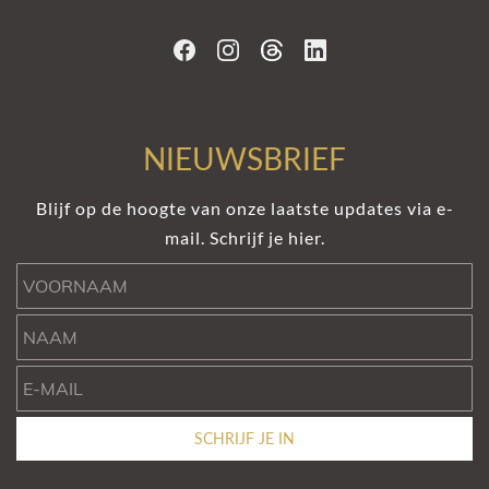
NIEUWSBRIEF
Blijf op de hoogte van onze laatste updates via e-
mail. Schrijf je hier.
Voornaam
Naam
e-mail
SCHRIJF JE IN