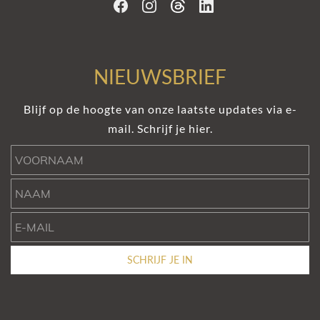
NIEUWSBRIEF
Blijf op de hoogte van onze laatste updates via e-
mail. Schrijf je hier.
Voornaam
Naam
e-mail
SCHRIJF JE IN