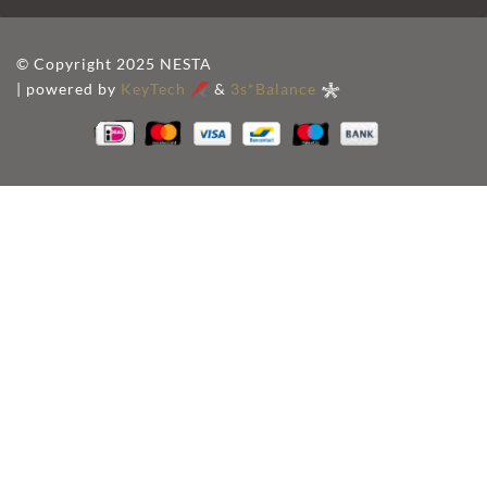
© Copyright 2025 NESTA
| powered by
KeyTech
&
3s*Balance