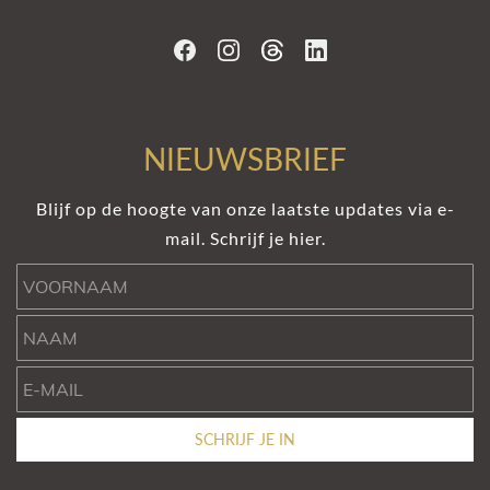
NIEUWSBRIEF
Blijf op de hoogte van onze laatste updates via e-
mail. Schrijf je hier.
Voornaam
Naam
e-mail
SCHRIJF JE IN