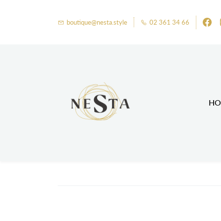
boutique@nesta.style
02 361 34 66
HO