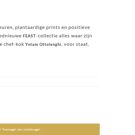
uren, plantaardige prints en positieve
loednieuwe
-collectie alles waar zijn
FEAST
he chef-kok
, voor staat.
Yotam Ottolenghi
+ Toevoegen aan winkelwagen