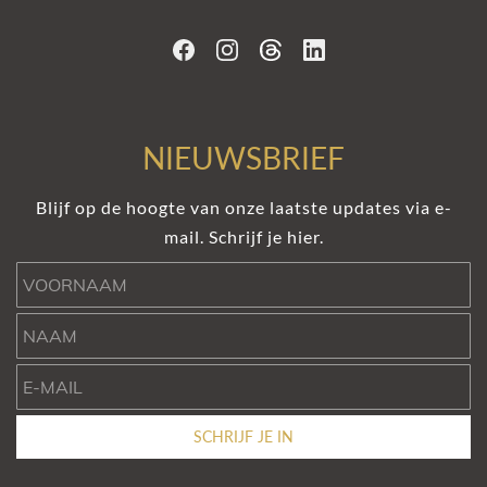
NIEUWSBRIEF
Blijf op de hoogte van onze laatste updates via e-
mail. Schrijf je hier.
Voornaam
Naam
e-mail
SCHRIJF JE IN