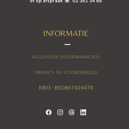
of op afspraak ☏ 02 361 34 66
INFORMATIE
ALGEMENE VOORWAARDEN
PRIVACY- EN COOKIEBELEID
KBO : BE0867424478