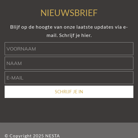
NIEUWSBRIEF
Blijf op de hoogte van onze laatste updates via e-
mail. Schrijf je hier.
Voornaam
Naam
e-mail
SCHRIJF JE IN
© Copyright 2025 NESTA